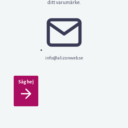
ditt varumärke.
info@alizonweb.se
Säg hej