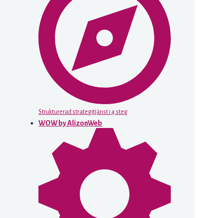
Strukturerad strategitjänst i 4 steg
WOW by AlizonWeb