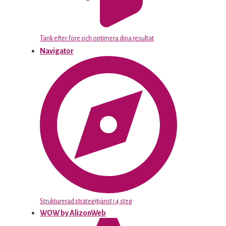
Tänk efter före och optimera dina resultat
Navigator
Strukturerad strategitjänst i 4 steg
WOW by AlizonWeb