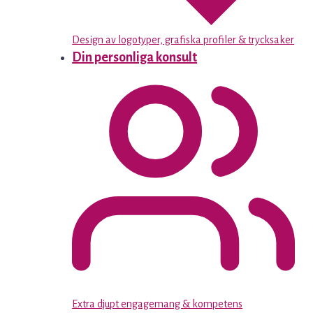
Design av logotyper, grafiska profiler & trycksaker
Din personliga konsult
Extra djupt engagemang & kompetens