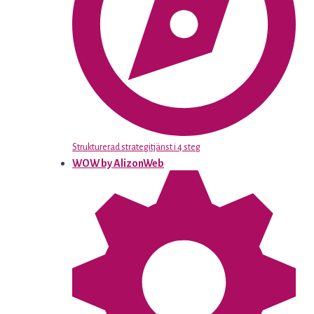
Strukturerad strategitjänst i 4 steg
WOW by AlizonWeb