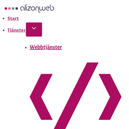
Hoppa
till
Start
innehållet
Tjänster
Webbtjänster