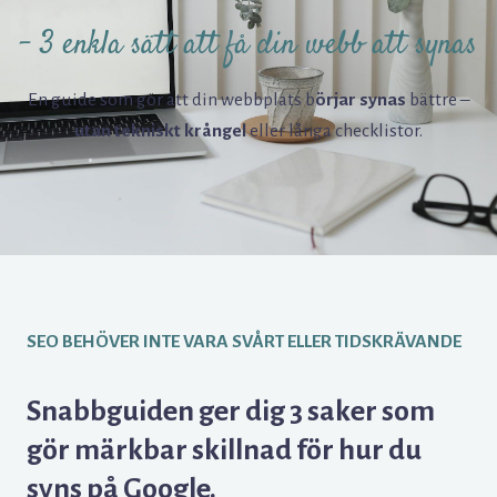
– 3 enkla sätt att få din webb att synas
En guide som gör att din webbplats b
örjar synas
bättre –
utan tekniskt krångel
eller långa checklistor.
SEO BEHÖVER INTE VARA SVÅRT ELLER TIDSKRÄVANDE
Snabbguiden ger dig 3 saker som
gör märkbar skillnad för hur du
syns på Google.