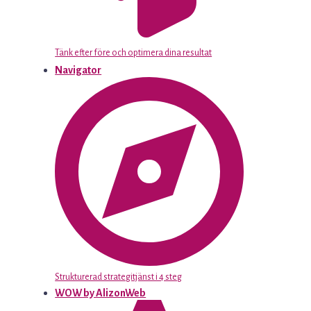
Tänk efter före och optimera dina resultat
Navigator
Strukturerad strategitjänst i 4 steg
WOW by AlizonWeb