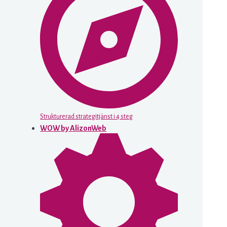
Strukturerad strategitjänst i 4 steg
WOW by AlizonWeb