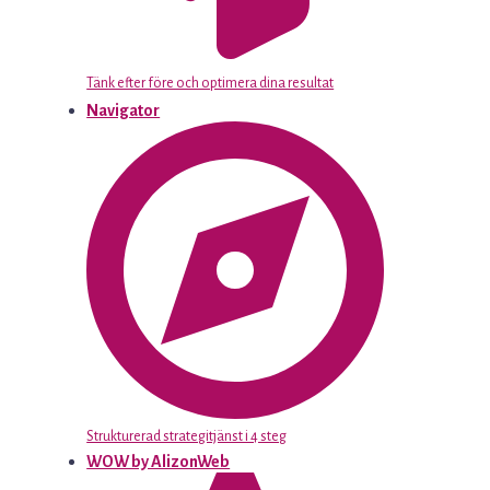
Tänk efter före och optimera dina resultat
Navigator
Strukturerad strategitjänst i 4 steg
WOW by AlizonWeb