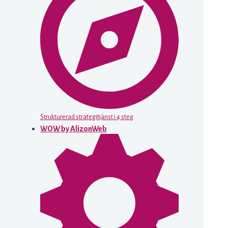
Strukturerad strategitjänst i 4 steg
WOW by AlizonWeb